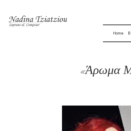
Home
B
«Άρωμα Μ