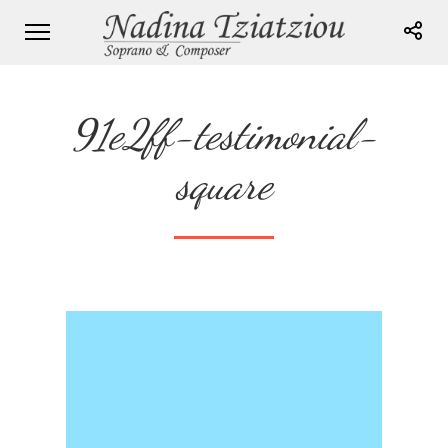
91e2ff-testimonial-
square